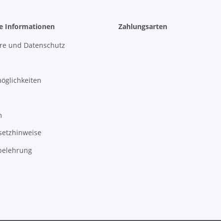
he Informationen
Zahlungsarten
äre und Datenschutz
öglichkeiten
m
setzhinweise
belehrung