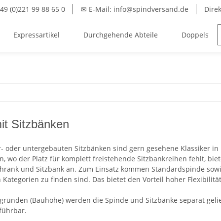
49 (0)221 99 88 65 0
✉ E-Mail: info@spindversand.de
Dire
Expressartikel
Durchgehende Abteile
Doppelstöck
it Sitzbänken
r- oder untergebauten Sitzbänken sind gern gesehene Klassiker in
, wo der Platz für komplett freistehende Sitzbankreihen fehlt, bie
rank und Sitzbank an. Zum Einsatz kommen Standardspinde sowie 
 Kategorien zu finden sind. Das bietet den Vorteil hoher Flexibilit
gründen (Bauhöhe) werden die Spinde und Sitzbänke separat gelief
führbar.