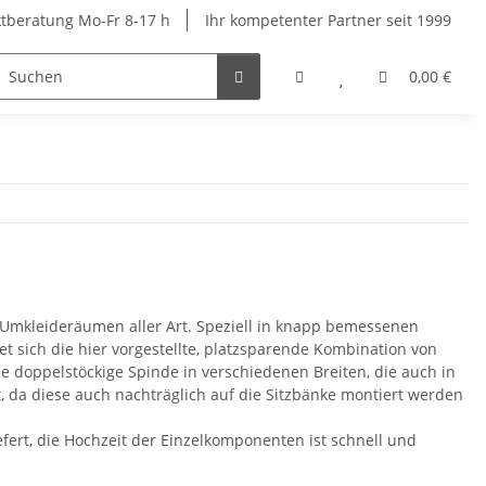
ktberatung Mo-Fr 8-17 h
Ihr kompetenter Partner seit 1999
ige Spinde
Schließfachschränke
Kindergarten- und S
0,00 €
 Umkleideräumen aller Art. Speziell in knapp bemessenen
tet sich die hier vorgestellte, platzsparende Kombination von
doppelstöckige Spinde in verschiedenen Breiten, die auch in
ät, da diese auch nachträglich auf die Sitzbänke montiert werden
ert, die Hochzeit der Einzelkomponenten ist schnell und