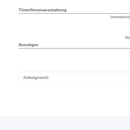
Türen/Innenausstattung
Inneneinri
St
Sonstiges
Produkteigenschaft
Wert
Artikelgewicht: