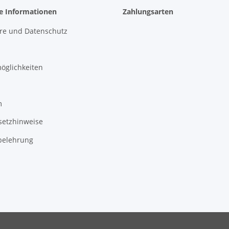
he Informationen
Zahlungsarten
äre und Datenschutz
öglichkeiten
m
setzhinweise
belehrung