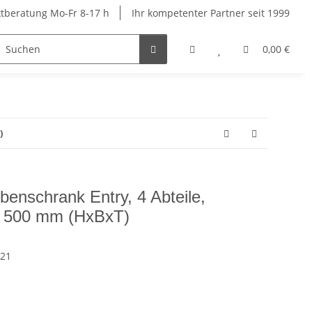
ktberatung Mo-Fr 8-17 h
Ihr kompetenter Partner seit 1999
ige Spinde
Schließfachschränke
Kindergarten- und S
0,00 €
)
enschrank Entry, 4 Abteile,
x 500 mm (HxBxT)
121