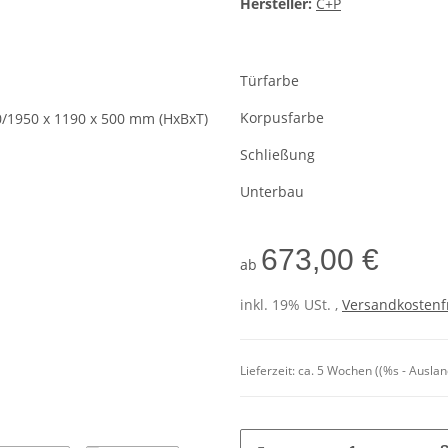
Hersteller:
C+P
Türfarbe
Korpusfarbe
Schließung
Unterbau
673,00 €
ab
inkl. 19% USt. ,
Versandkostenf
Lieferzeit:
ca. 5 Wochen
((%s - Ausla