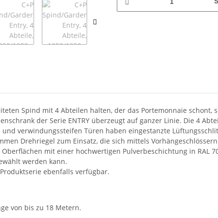
S
eten Spind mit 4 Abteilen halten, der das Portemonnaie schont, s
nschrank der Serie ENTRY überzeugt auf ganzer Linie. Die 4 Abtei
 und verwindungssteifen Türen haben eingestanzte Lüftungsschlitz
men Drehriegel zum Einsatz, die sich mittels Vorhängeschlössern (n
le Oberflächen mit einer hochwertigen Pulverbeschichtung in RAL 7
ewählt werden kann.
 Produktserie ebenfalls verfügbar.
nge von bis zu 18 Metern.