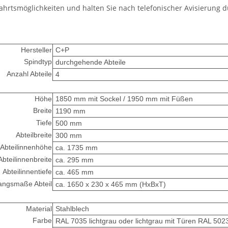
hfahrtsmöglichkeiten und halten Sie nach telefonischer Avisierung 
Hersteller
C+P
Spindtyp
durchgehende Abteile
Anzahl Abteile
4
Höhe
1850 mm mit Sockel / 1950 mm mit Füßen
Breite
1190 mm
Tiefe
500 mm
Abteilbreite
300 mm
Abteilinnenhöhe
ca. 1735 mm
Abteilinnenbreite
ca. 295 mm
Abteilinnentiefe
ca. 465 mm
angsmaße Abteil
ca. 1650 x 230 x 465 mm (HxBxT)
Material
Stahlblech
Farbe
RAL 7035 lichtgrau oder lichtgrau mit Türen RAL 502