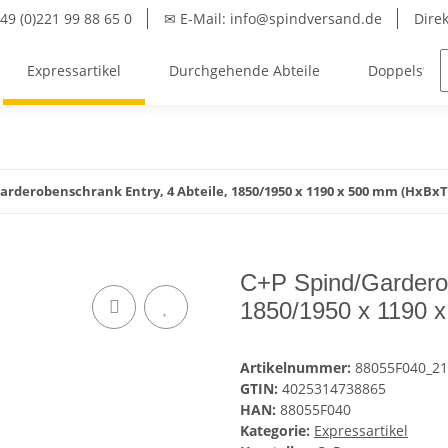
49 (0)221 99 88 65 0
✉ E-Mail: info@spindversand.de
Dire
Expressartikel
Durchgehende Abteile
Doppelstöck
arderobenschrank Entry, 4 Abteile, 1850/1950 x 1190 x 500 mm (HxBxT
C+P Spind/Garderob
1850/1950 x 1190 
Artikelnummer:
88055F040_2
GTIN:
4025314738865
HAN:
88055F040
Kategorie:
Expressartikel