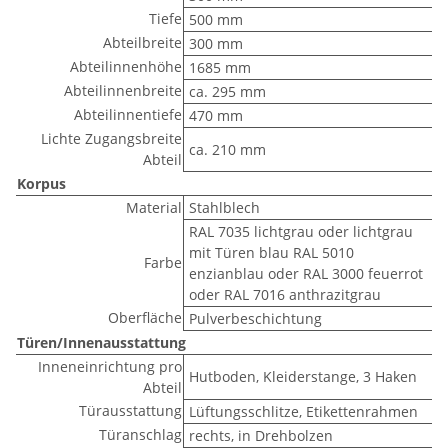
Tiefe
500 mm
Abteilbreite
300 mm
Abteilinnenhöhe
1685 mm
Abteilinnenbreite
ca. 295 mm
Abteilinnentiefe
470 mm
Lichte Zugangsbreite
ca. 210 mm
Abteil
Korpus
Material
Stahlblech
RAL 7035 lichtgrau oder lichtgrau
mit Türen blau RAL 5010
Farbe
enzianblau oder RAL 3000 feuerrot
oder RAL 7016 anthrazitgrau
Oberfläche
Pulverbeschichtung
Türen/Innenausstattung
Inneneinrichtung pro
Hutboden, Kleiderstange, 3 Haken
Abteil
Türausstattung
Lüftungsschlitze, Etikettenrahmen
Türanschlag
rechts, in Drehbolzen