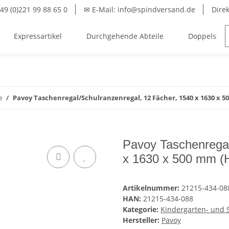
49 (0)221 99 88 65 0
✉ E-Mail: info@spindversand.de
Dire
Expressartikel
Durchgehende Abteile
Doppelstöck
e
Pavoy Taschenregal/Schulranzenregal, 12 Fächer, 1540 x 1630 x 
Pavoy Taschenregal
x 1630 x 500 mm (
Artikelnummer:
21215-434-08
HAN:
21215-434-088
Kategorie:
Kindergarten- und 
Hersteller:
Pavoy