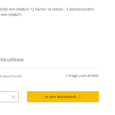
x500 mm (HxBxT) 12 Fächer (4 neben-, 3 übereinander)
0 mm (HxBxT)
reie Lieferung
Frage zum Artikel
nd abweichend))
In den Warenkorb