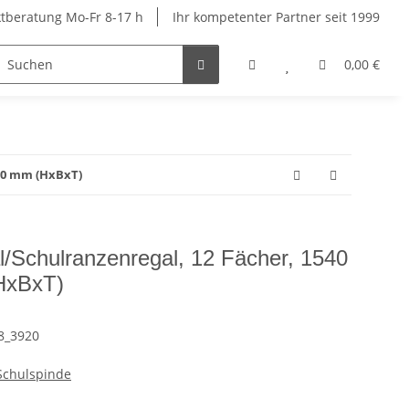
ktberatung Mo-Fr 8-17 h
Ihr kompetenter Partner seit 1999
ige Spinde
Schließfachschränke
Kindergarten- und S
0,00 €
500 mm (HxBxT)
/Schulranzenregal, 12 Fächer, 1540
HxBxT)
8_3920
Schulspinde