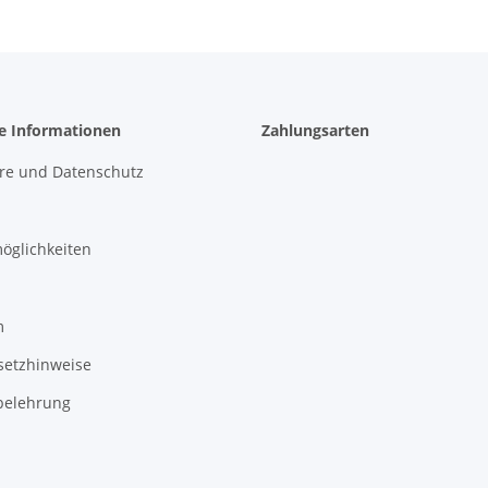
he Informationen
Zahlungsarten
äre und Datenschutz
öglichkeiten
m
setzhinweise
belehrung